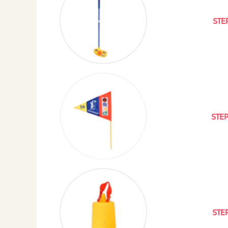
STE
STE
STE