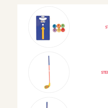
S
STE